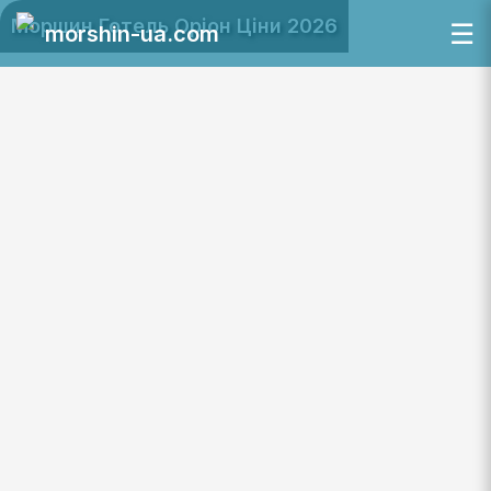
Моршин Готель Оріон Ціни 2026
☰
morshin-ua.com