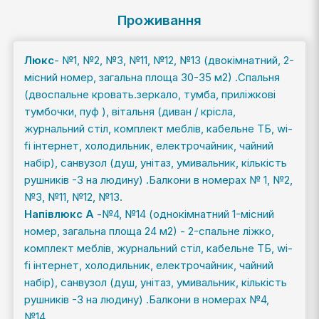
Проживання
Люкс
- №1, №2, №3, №11, №12, №13 (двокімнатний, 2-
місний номер, загальна площа 30-35 м2) .Спальня
(двоспальне кровать.зеркало, тумба, приліжкові
тумбочки, пуф ), вітальня (диван / крісла,
журнальний стіл, комплект меблів, кабельне ТБ, wi-
fi інтернет, холодильник, електрочайник, чайний
набір), санвузол (душ, унітаз, умивальник, кількість
рушників -3 на людину) .Балкони в номерах № 1, №2,
№3, №11, №12, №13.
Напівлюкс А
-№4, №14 (однокімнатний 1-місний
номер, загальна площа 24 м2) - 2-спальне ліжко,
комплект меблів, журнальний стіл, кабельне ТБ, wi-
fi інтернет, холодильник, електрочайник, чайний
набір), санвузол (душ, унітаз, умивальник, кількість
рушників -3 на людину) .Балкони в номерах №4,
№14.