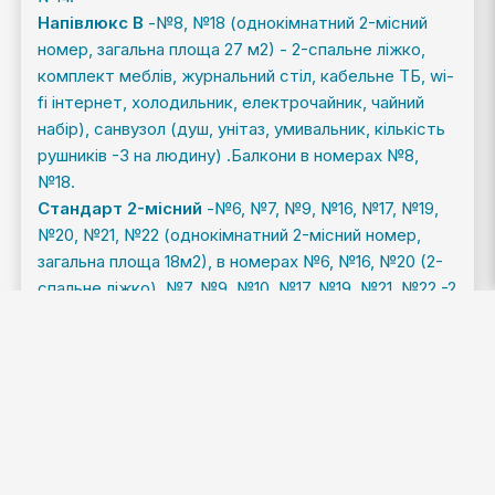
Напівлюкс В
-№8, №18 (однокімнатний 2-місний
номер, загальна площа 27 м2) - 2-спальне ліжко,
комплект меблів, журнальний стіл, кабельне ТБ, wi-
fi інтернет, холодильник, електрочайник, чайний
набір), санвузол (душ, унітаз, умивальник, кількість
рушників -3 на людину) .Балкони в номерах №8,
№18.
Стандарт 2-місний
-№6, №7, №9, №16, №17, №19,
№20, №21, №22 (однокімнатний 2-місний номер,
загальна площа 18м2), в номерах №6, №16, №20 (2-
спальне ліжко), №7, №9, №10, №17, №19, №21, №22 -2
односпальні ліжка, кабельне ТБ, wi-fi інтернет,
журнальний стіл, електрочайник, холодильник,
комплект меблів), санвузол (душ, унітаз,
умивальник, кількість рушників -2 на людину).
Номер№21 обладнаний для обслуговування людей з
обмеженими возможностямі.Балкони в номерах
№9, №19.