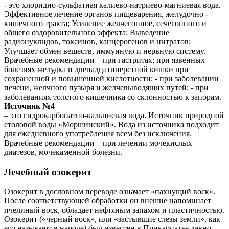
- это хлоридно-сульфатная калиево-натриево-магниевая вода.
Эффективное лечение органов пищеварения, желудочно -
кишечного тракта; Усиление желчегонное, сечегонного и
общего оздоровительного эффекта; Выведение
радионуклидов, токсинов, канцерогенов и нитратов;
Улучшает обмен веществ, иммунную и нервную систему.
Врачебные рекомендации – при гастритах; при язвенных
болезнях желудка и двенадцатиперстной кишки при
сохраненной и повышенной кислотности; - при заболевании
печени, желчного пузыря и желчевыводящих путей; - при
заболеваниях толстого кишечника со склонностью к запорам.
Источник №4
– это гидрокарбонатно-кальциевая вода. Источник природной
столовой воды «Моршинский». Вода из источника подходит
для ежедневного употребления всем без исключения.
Врачебные рекомендации – при лечении мочекислых
диатезов, мочекаменной болезни.
Лечебный озокерит
Озокерит в дословном переводе означает «пахнущий воск».
После соответствующей обработки он внешне напоминает
пчелиный воск, обладает нефтяным запахом и пластичностью.
Озокерит («черный воск», или «застывшие слезы земли», как
его называют в народе) был известен в Прикарпатье давно,