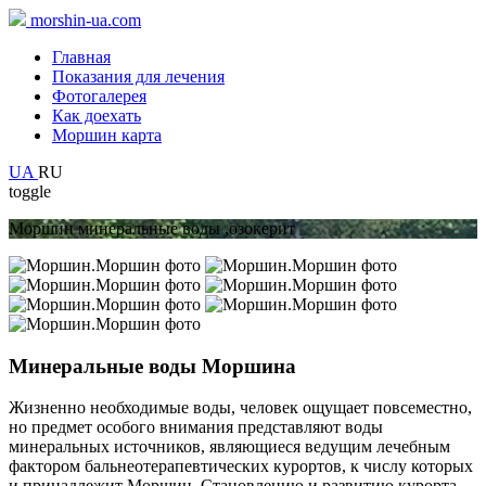
morshin-ua.com
Главная
Показания для лечения
Фотогалерея
Как доехать
Моршин карта
UA
RU
toggle
Моршин минеральные воды ,озокерит
Минеральные воды Моршина
Жизненно необходимые воды, человек ощущает повсеместно,
но предмет особого внимания представляют воды
минеральных источников, являющиеся ведущим лечебным
фактором бальнеотерапевтических курортов, к числу которых
и принадлежит Моршин. Становлению и развитию курорта