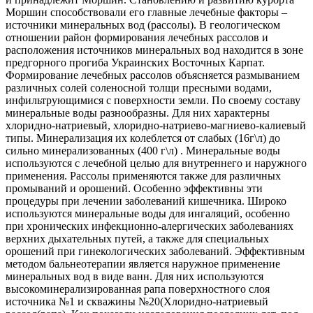
Моршин способствовали его главные лечебные факторы –
источники минеральных вод (рассолы). В геологическом
отношении район формирования лечебных рассолов и
расположения источников минеральных вод находится в зоне
предгорного прогиба Украинских Восточных Карпат.
Формирование лечебных рассолов объясняется размыванием
различных солей соленосной толщи пресными водами,
инфильтрующимися с поверхности земли. По своему составу
минеральные воды разнообразны. Для них характерны
хлоридно-натриевый, хлоридно-натриево-магниево-калиевый
типы. Минерализация их колеблется от слабых (16г\л) до
сильно минерализованных (400 г\л) . Минеральные воды
используются с лечебной целью для внутреннего и наружного
применения. Рассолы применяются также для различных
промываний и орошений. Особенно эффективны эти
процедуры при лечении заболеваний кишечника. Широко
используются минеральные воды для ингаляций, особенно
при хронических инфекционно-алергических заболеваниях
верхних дыхательных путей, а также для специальных
орошений при гинекологических заболеваний. Эффективным
методом бальнеотерапии является наружное применение
минеральных вод в виде ванн. Для них используются
высокоминерализированная рапа поверхностного слоя
источника №1 и скважины №20(Хлоридно-натриевый