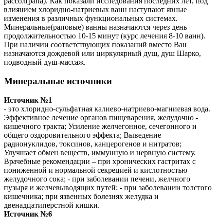
рассол(рапа). Как показали исследования последних лет, под
влиянием хлоридно-натриевых ванн наступают явные
изменения в различных функциональных системах.
Минеральные(раповые) ванны назначаются через день
продолжительностью 10-15 минут (курс лечения 8-10 ванн).
При наличии соответствующих показаний вместо Ван
назначаются дождевой или циркулярный душ, душ Шарко,
подводный душ-массаж.
Минеральные источники
Источник №1
- это хлоридно-сульфатная калиево-натриево-магниевая вода.
Эффективное лечение органов пищеварения, желудочно -
кишечного тракта; Усиление желчегонное, сечегонного и
общего оздоровительного эффекта; Выведение
радионуклидов, токсинов, канцерогенов и нитратов;
Улучшает обмен веществ, иммунную и нервную систему.
Врачебные рекомендации – при хронических гастритах с
пониженной и нормальной секрецией и кислотностью
желудочного сока; - при заболевании печени, желчного
пузыря и желчевыводящих путей; - при заболевании толстого
кишечника; при язвенных болезнях желудка и
двенадцатиперстной кишки.
Источник №6