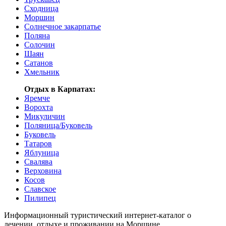
Сходница
Моршин
Солнечное закарпатье
Поляна
Солочин
Шаян
Сатанов
Хмельник
Отдых в Карпатах:
Яремче
Ворохта
Микуличин
Поляница/Буковель
Буковель
Татаров
Яблуница
Cвалява
Верховина
Косов
Славское
Пилипец
Информационный туристический интернет-каталог о
лечении, отдыхе и проживании на Моршине.