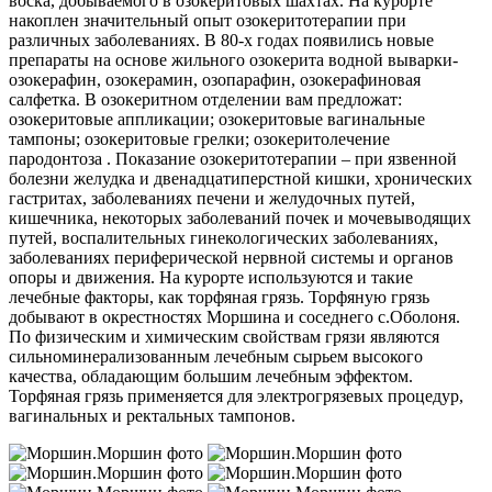
воска, добываемого в озокеритовых шахтах. На курорте
накоплен значительный опыт озокеритотерапии при
различных заболеваниях. В 80-х годах появились новые
препараты на основе жильного озокерита водной выварки-
озокерафин, озокерамин, озопарафин, озокерафиновая
салфетка. В озокеритном отделении вам предложат:
озокеритовые аппликации; озокеритовые вагинальные
тампоны; озокеритовые грелки; озокеритолечение
пародонтоза . Показание озокеритотерапии – при язвенной
болезни желудка и двенадцатиперстной кишки, хронических
гастритах, заболеваниях печени и желудочных путей,
кишечника, некоторых заболеваний почек и мочевыводящих
путей, воспалительных гинекологических заболеваниях,
заболеваниях периферической нервной системы и органов
опоры и движения. На курорте используются и такие
лечебные факторы, как торфяная грязь. Торфяную грязь
добывают в окрестностях Моршина и соседнего с.Оболоня.
По физическим и химическим свойствам грязи являются
сильноминерализованным лечебным сырьем высокого
качества, обладающим большим лечебным эффектом.
Торфяная грязь применяется для электрогрязевых процедур,
вагинальных и ректальных тампонов.