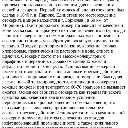
причем использовался он, в основном, для изготовления
свечей и лекарств. Первый химический анализ озокерита был
сделан в 1840 г. в. Париже. Единственное месторождение
озокерита в мире находится в г. Борислав ( в 60 км. от
Моршина). Цвет природного озокерита зависит от качества и
количества смол и варьируется от светло-зеленого и бурого до
черного. Содержание в нем минеральных масел определяет
его консистенцию – мазеобразную, восковую, хрупкую или
твердую. Продукт растворим в бензине, керосине, смолах,
хлороформе, практически не растворим в воде, спирте и
щелочах. Озокерит состоит из высокомолекулярных
парафинов и церезинов с добавками жидких масел и
асфальтно-смолистых веществ. Использование озокерита
имеет противовоспалительное и анальгетическое действие и
усиливает гемодинамику в поврежденном органе. Благодаря
весьма низкой теплопроводности, аппликации озокерита на
кожные покровы при температуре 60-70 градусов не вызывает
ожогов. Основное свойство озокерита как терапевтического
средства заключается в значительном усилении
периферического кровообращения и обмена веществ, что
оказывает рассеивающее, противовоспалительное и
антисептическое действие. Используется только медицинский
озокерит, получаемый путем извлечения из отходов
нефтедобывающей промышленности, а также из жильного