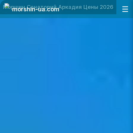
Моршин Санаторий Аркадия Цены 2026
☰
morshin-ua.com