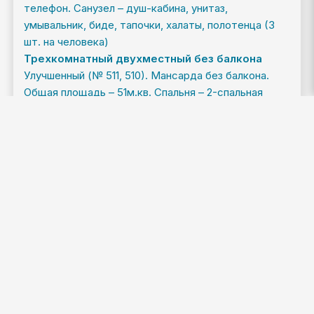
телефон. Санузел – душ-кабина, унитаз,
умывальник, биде, тапочки, халаты, полотенца (3
шт. на человека)
Трехкомнатный двухместный без балкона
Улучшенный (№ 511, 510). Мансарда без балкона.
Общая площадь – 51м.кв. Спальня – 2-спальная
кровать, телевизор со спутниковым телевидением.
Гостиная – диван, холодильник, электрочайник,
чайный сервис. Комната отдыха – диван, кресло,
журнальный столик. Санузел – душ-кабина, унитаз,
умывальник, биде, фен, одноразовые тапочки,
халаты, полотенца (3 шт. на человека).
Трехкомнатный двухместный "Апартамент"
Высшего комфорта – (№318, 418). Общая площадь –
63м.кв. Спальня – двуспальная кровать, телевизор
со спутниковым телевидением. Гостиная – мягкий
уголок, холодильник, электрочайник, чайный
сервис, телевизор со спутниковым телевидением,
кондиционер. Комната отдыха – два дивана,