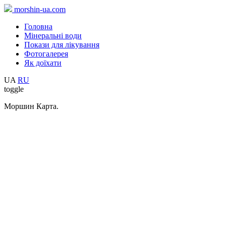
morshin-ua.com
Головна
Мінеральні води
Покази для лікування
Фотогалерея
Як доїхати
UA
RU
toggle
Моршин Карта.