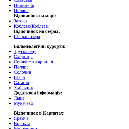
Славське
Пилипець
Поляна
Відпочинок на морі:
Затока
Коблево(Коблеве)
Відпочинок на озерах:
Шацькі озера
Бальнеологічні курорти:
Трускавець
Східниця
Сонячне закарпаття
Поляна
Солочин
Шаян
Сатанів
Хмільник
Додаткова інформація:
Львів
Мукачево
Відпочинок в Карпатах:
Яремче
Ворохта
Микуличин