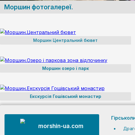
Моршин фотогалереї.
Моршин Центральний бювет
Моршин озеро і парк
Екскурсія Гошівський монастир
Гірськол
morshin-ua.com
Драг