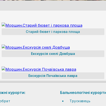
Старий бювет і паркова площа
Екскурсія скелі Довбуша
Екскурсія Почаївська лавра
ижні курорти:
Бальнеологічні курорти
обрат
Трускавець