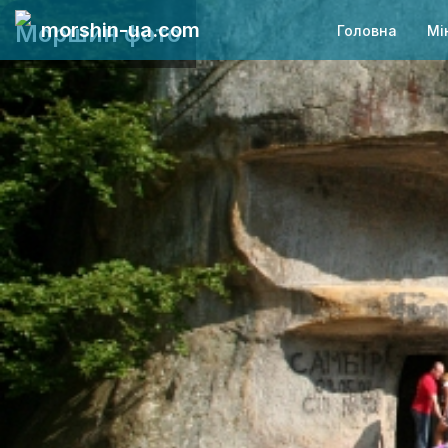
morshin-ua.com
Моршин фото
Головна
Мі