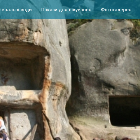
неральні води
Покази для лікування
Фотогалерея