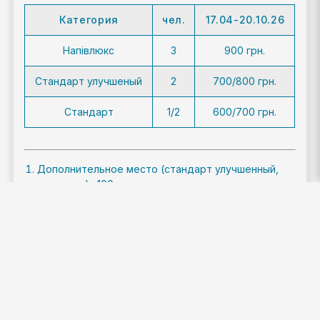
Категория
чел.
17.04-20.10.26
Напівлюкс
3
900 грн.
Стандарт улучшеный
2
700/800 грн.
Стандарт
1/2
600/700 грн.
Дополнительное место (стандарт улучшенный,
стандарт) –100 грн.
Последнее обновление информации по ценам от
17.04.2026р.
Внимание!!! Информация и Цены проверены и
соответствуют действительности.
Ответственность за изменение цен и информации
несет непосредственно это заведение.
Данная информация предоставлена -