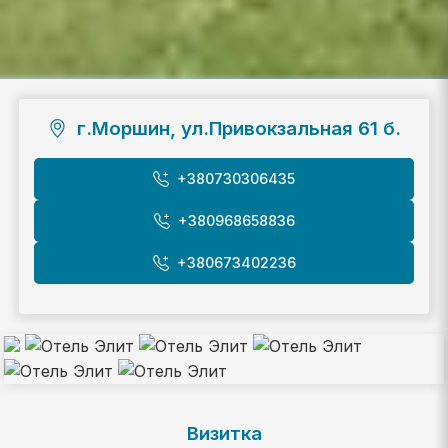
г.Моршин, ул.Привокзальная 61 б.
+380730306435
+380968658836
+380673402236
Визитка