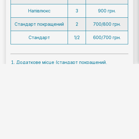
Напівлюкс
3
900 грн.
Стандарт покращений
2
700/800 грн.
Стандарт
1/2
600/700 грн.
Додаткове місце (стандарт покращений,
стандарт) -100 грн.
Останнє оновлення інформації по цінам від
17.04.2026р.
Увага!!! Інформація та ціни перевірені і
відповідають дійсності.Відповідальність за зміну
цін та інформації несе безпосередньо цей заклад.
3 * Дана інформація надана - www.morshin-ua.com
(Моршин.Все про курорт)