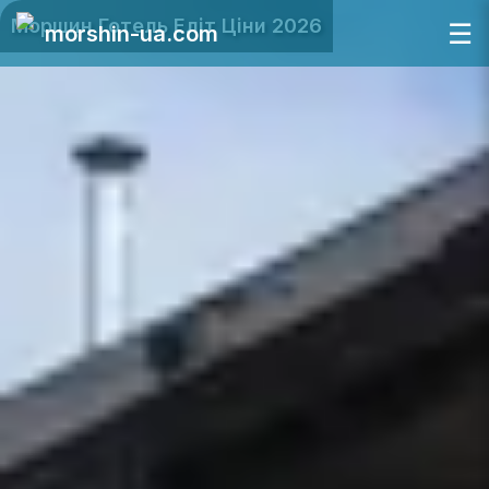
Моршин Готель Еліт Ціни 2026
☰
morshin-ua.com