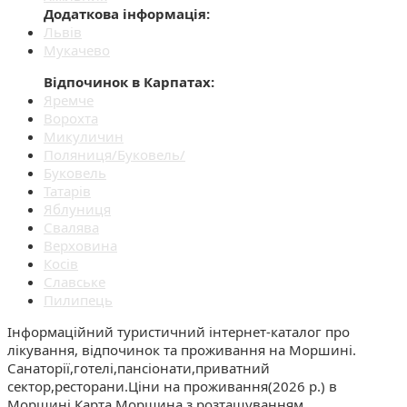
Додаткова інформація:
Львів
Мукачево
Відпочинок в Карпатах:
Яремче
Ворохта
Микуличин
Поляниця/Буковель/
Буковель
Татарів
Яблуниця
Cвалява
Верховина
Косів
Славське
Пилипець
Інформаційний туристичний інтернет-каталог про
лікування, відпочинок та проживання на Моршині.
Санаторії,готелі,пансіонати,приватний
сектор,ресторани.Ціни на проживання(2026 р.) в
Моршині.Карта Моршина з розташуванням