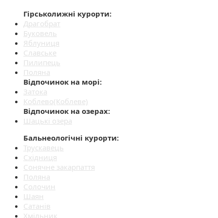
Гірськолижні курорти:
Драгобрат
Буковель
Яблуниця
Славське
Пилипець
Поляна
Відпочинок на морі:
Затока
Коблево(Коблеве)
Відпочинок на озерах:
Шацькі озера
Бальнеологічні курорти:
Трускавець
Східниця
Сонячне закарпаття
Поляна
Солочин
Шаян
Сатанів
Хмільник