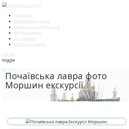
morshin-ua.com
Головна
Мінеральні води
Покази для лікування
Фотогалерея
Як доїхати
Моршин карта
UA
RU
toggle
Почаївська лавра фото
Моршин екскурсії