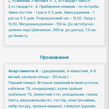
2, «сімейний 3-місний» »- 2, «стандарт плюс»-
2,«стандарт»- 4. Прибирання номерів - по потреби.
Зміна постелі - 1 раз в 3-5 днів. Зміна рушників - 1
раз на 3-5 днів. Розрахунковий час - 12.00. Заїзд з
13.00. Місцезнаходження - 150 м. До автобусної
зупинки «вул.Шевченка», 900 м. до центру, 1.5 км.
до бювету.
Проживання
Апартаменти А
- (дворівневий, 4-кімнатний, 4-6
місний, загальна площа - 120 м.кв.) -
Перший поверх: Вітальня (шкіряний м'який куточок,
кабельне ТБ, кондиціонер), кухня-їдальня
(кабельне ТБ, банкетний стіл, холодильник, газова
плита, мікрохвильова піч, тостер, електрочайник,
набір посуду, пральна машина), санвузол (душова