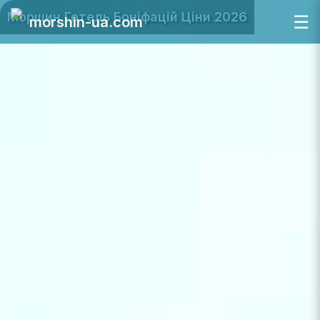
Моршин Готель Боніфацій Ціни 2026
☰
morshin-ua.com