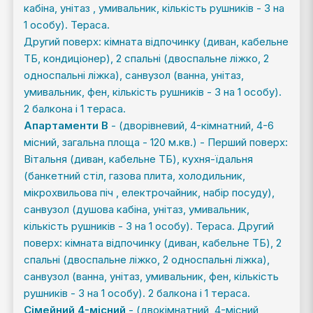
кабіна, унітаз , умивальник, кількість рушників - 3 на
1 особу). Тераса.
Другий поверх: кімната відпочинку (диван, кабельне
ТБ, кондиціонер), 2 спальні (двоспальне ліжко, 2
односпальні ліжка), санвузол (ванна, унітаз,
умивальник, фен, кількість рушників - 3 на 1 особу).
2 балкона і 1 тераса.
Апартаменти В
- (дворівневий, 4-кімнатний, 4-6
місний, загальна площа - 120 м.кв.) - Перший поверх:
Вітальня (диван, кабельне ТБ), кухня-їдальня
(банкетний стіл, газова плита, холодильник,
мікрохвильова піч , електрочайник, набір посуду),
санвузол (душова кабіна, унітаз, умивальник,
кількість рушників - 3 на 1 особу). Тераса. Другий
поверх: кімната відпочинку (диван, кабельне ТБ), 2
спальні (двоспальне ліжко, 2 односпальні ліжка),
санвузол (ванна, унітаз, умивальник, фен, кількість
рушників - 3 на 1 особу). 2 балкона і 1 тераса.
Сімейний 4-місний
- (двокімнатний, 4-місний