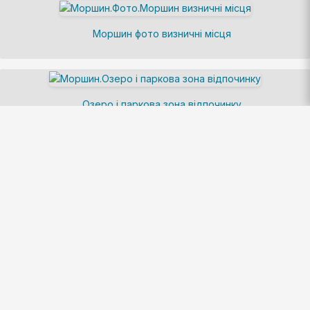
Моршин фото визничні місця
Озеро і паркова зона відпочинку
Екскурсія скелі Довбуша
Екскурсія озеро Синевір