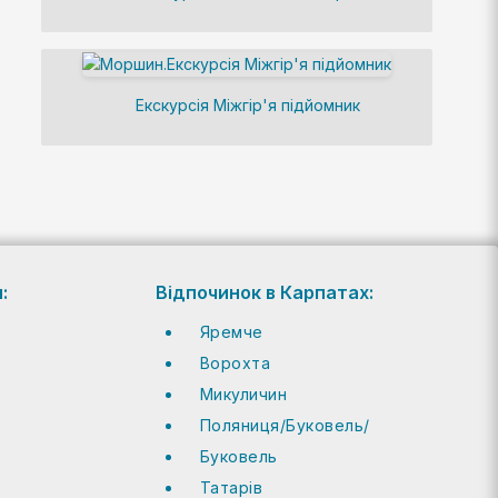
Екскурсія Міжгір'я підйомник
:
Відпочинок в Карпатах:
Яремче
Ворохта
Микуличин
Поляниця/Буковель/
Буковель
Татарів