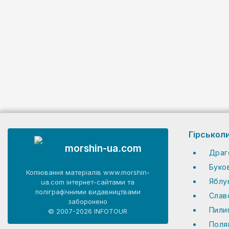
Гірськол
morshin-ua.com
Драг
Буко
Копіювання матеріалів www.morshin-
Яблу
ua.com інтернет-сайтами та
поліграфічними видавництвами
Слав
заборонено
Пили
© 2007-2026 INFOTOUR
Поля