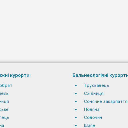
ижні курорти:
Бальнеологічні курорти
обрат
Трускавець
вель
Східниця
ниця
Сонячне закарпаття
ське
Поляна
пець
Солочин
на
Шаян