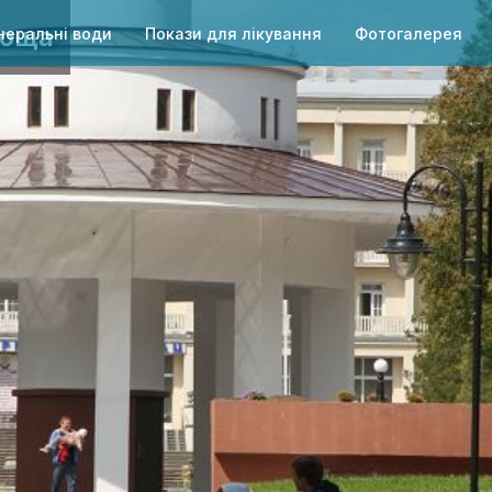
лоща
неральні води
Покази для лікування
Фотогалерея