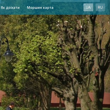
UA
RU
Як доїхати
Моршин карта