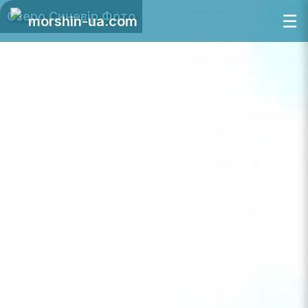
Озеро Синевір Фото
☰
morshin-ua.com