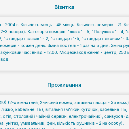
Візитка
 - 2004 г. Кількість місць - 45 місць. Кількість номерів - 21. Кі
 (2-3 поверх). Категорія номерів: "люкс" - 5, "Полулюкс" - 4, 
2, "стандарт класік" - 2, "стандарт"-5, "стандарт економ"- 3
омерів - кожен день. Зміна постелі - 1 раз на 5 днів. Зміна ру
ахунковий час: виїзд - 12.00. Місцезнаходження - центр, 250
 вод.
Проживання
0) (2-х кімнатний, 2-місний номер, загальна площа - 35 кв.м.)
ліжко, кабельне ТБ), вітальня (м'який куточок, кабельне ТБ,
 стіл, столовий і чайний сервізи, електрочайник), санвузол (д
а, унітаз, умивальник, фен, кількість рушників - 2 на особу).