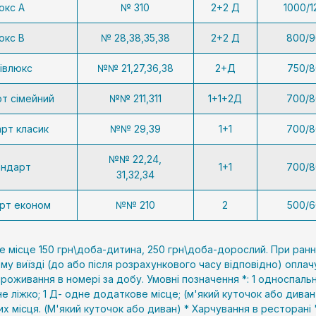
юкс А
№ 310
2+2 Д
1000/1
юкс В
№ 28,38,35,38
2+2 Д
800/9
івлюкс
№№ 21,27,36,38
2+Д
750/8
т сімейний
№№ 211,311
1+1+2Д
700/8
рт класик
№№ 29,39
1+1
700/8
№№ 22,24,
андарт
1+1
700/8
31,32,34
рт економ
№№ 210
2
500/6
 місце 150 грн\доба-дитина, 250 грн\доба-дорослий. При ранн
ому виїзді (до або після розрахункового часу відповідно) опла
проживання в номері за добу. Умовні позначення *: 1 односпальн
е ліжко; 1 Д- одне додаткове місце; (м'який куточок або диван
х місця. (М'який куточок або диван) * Харчування в ресторані