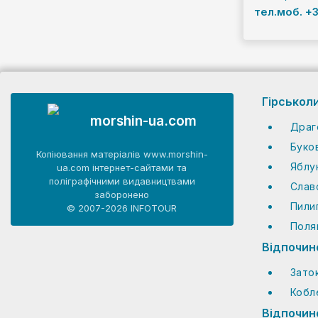
тел.моб. +
Гірськол
morshin-ua.com
Драг
Буко
Копіювання матеріалів www.morshin-
Яблу
ua.com інтернет-сайтами та
поліграфічними видавництвами
Слав
заборонено
Пили
© 2007-2026 INFOTOUR
Поля
Відпочино
Зато
Кобл
Відпочино