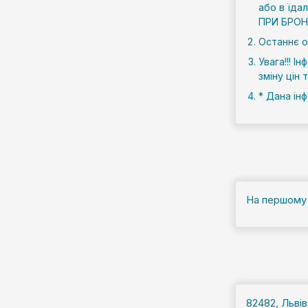
або в їда
ПРИ БРОН
Останнє о
Увага!!! І
зміну цін
* Дана ін
На першому 
82482, Львів