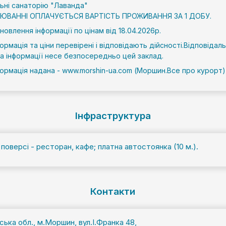
льні санаторію "Лаванда"
ЮВАННІ ОПЛАЧУЄТЬСЯ ВАРТІСТЬ ПРОЖИВАННЯ ЗА 1 ДОБУ.
новлення інформації по цінам від 18.04.2026р.
нформація та ціни перевірені і відповідають дійсності.Відповідаль
 та інформації несе безпосередньо цей заклад.
формація надана - www.morshin-ua.com (Моршин.Все про курорт)
Інфраструктура
поверсі - ресторан, кафе; платна автостоянка (10 м.).
Контакти
ська обл., м.Моршин, вул.І.Франка 48,