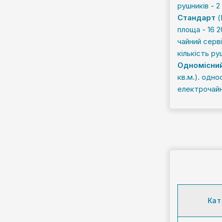
рушників - 2
Стандарт
(
площа - 16 2
чайний серві
кількість ру
Одномісни
кв.м.). одно
електрочайни
Кат