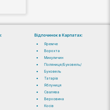
:
Відпочинок в Карпатах:
Яремче
Ворохта
Микуличин
Поляниця/Буковель/
Буковель
Татарів
Яблуниця
Cвалява
:
Верховина
Косів