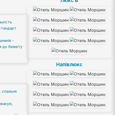
Люкс В
лькість
"стандарт
.
шників -
 м до бювету
Напівлюкс
. спальня
жакузі,