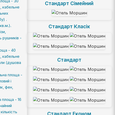
площа - 30
Стандарт Сімейний
к, кабельне
льних
у) .
в.м.).
Стандарт Класік
ізи,
ь рушників -
лоща - 40
к, кабельне
Стандарт
узли (душова
льна площа -
ловий і
к, фен,
 площа - 16
 чайний
 кількість
Стандарт Економ