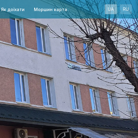
UA
RU
Як доїхати
Моршин карта