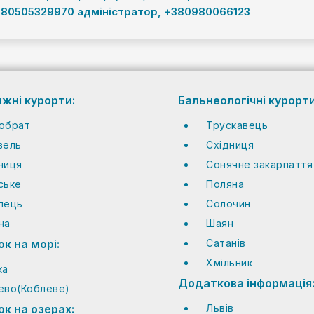
380505329970 адміністратор, +380980066123
ижні курорти:
Бальнеологічні курорти
обрат
Трускавець
вель
Східниця
ниця
Сонячне закарпаття
ське
Поляна
пець
Солочин
на
Шаян
к на морі:
Сатанів
Хмільник
ка
Додаткова інформація
ево(Коблеве)
к на озерах:
Львів