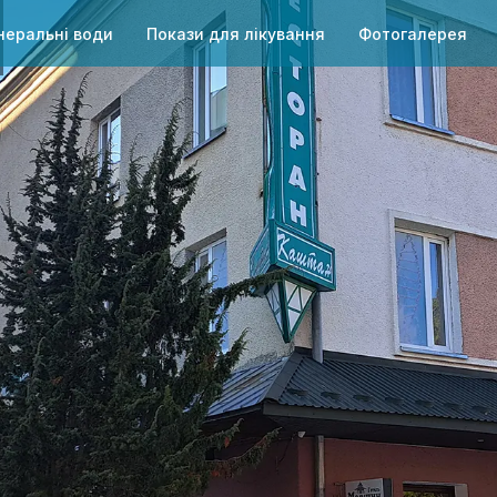
неральні води
Покази для лікування
Фотогалерея