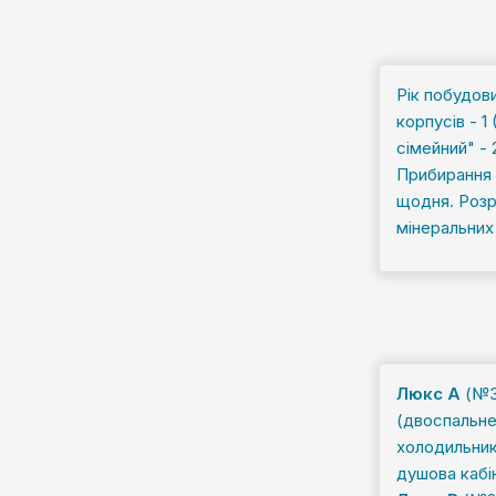
Рік побудови
корпусів - 1
сімейний" - 
Прибирання н
щодня. Розр
мінеральних
Люкс А
(№31
(двоспальне 
холодильник,
душова кабін