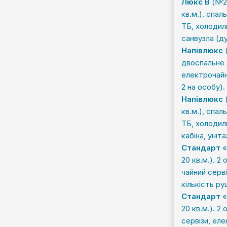
Люкс В
(№2
кв.м.). спал
ТБ, холодиль
санвузла (ду
Напівлюкс
(
двоспальне л
електрочайни
2 на особу).
Напівлюкс
(
кв.м.), спал
ТБ, холодиль
кабіна, уніт
Стандарт
«
20 кв.м.). 2
чайний серві
кількість ру
Стандарт
«
20 кв.м.). 2
сервізи, еле