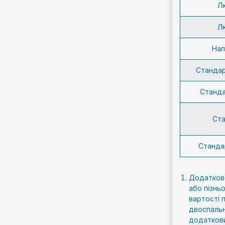
Л
Л
Нап
Стандар
Станда
Ст
Станда
Додаткове
або пізнь
вартості 
двоспальн
додаткови