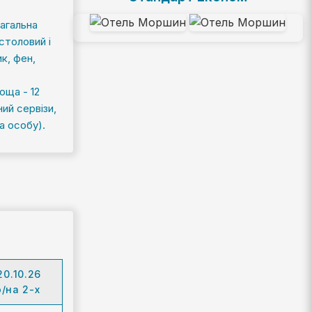
агальна
 столовий і
к, фен,
оща - 12
ний сервізи,
а особу).
20.10.26
о/на 2-х