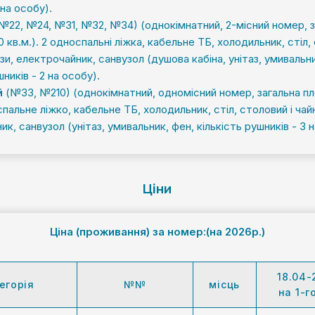
 на особу).
№22, №24, №31, №32, №34) (однокімнатний, 2-місний номер, з
0 кв.м.). 2 односпальні ліжка, кабельне ТБ, холодильник, стіл,
зи, електрочайник, санвузол (душова кабіна, унітаз, умивальни
шників - 2 на особу).
й
(№33, №210) (однокімнатний, одномісний номер, загальна пл
спальне ліжко, кабельне ТБ, холодильник, стіл, столовий і чай
к, санвузол (унітаз, умивальник, фен, кількість рушників - 3 н
Ціни
Ціна (проживання)
за номер:(на 2026р.)
18.04-
егорія
№№
місць
на 1-г